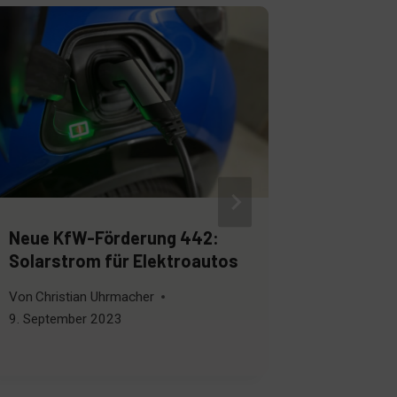
Neue KfW-Förderung 442:
Black-Wh
Solarstrom für Elektroautos
Bifzial?
Von
Christian Uhrmacher
Von
Christ
9. September 2023
31. Augus