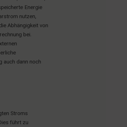
peicherte Energie
arstrom nutzen,
die Abhängigkeit von
rechnung bei.
externen
erliche
ng auch dann noch
gten Stroms
ies führt zu