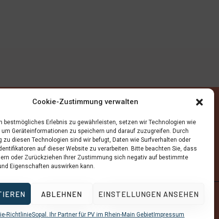
QUICK LINKS
Cookie-Zustimmung verwalten
Kontakt
n bestmögliches Erlebnis zu gewährleisten, setzen wir Technologien wie
, um Geräteinformationen zu speichern und darauf zuzugreifen. Durch
Impressum
zu diesen Technologien sind wir befugt, Daten wie Surfverhalten oder
dentifikatoren auf dieser Website zu verarbeiten. Bitte beachten Sie, dass
AGBs
ern oder Zurückziehen Ihrer Zustimmung sich negativ auf bestimmte
und Eigenschaften auswirken kann.
Cookie Richtlinie
TIEREN
ABLEHNEN
EINSTELLUNGEN ANSEHEN
e-Richtlinie
Sopal. Ihr Partner für PV im Rhein-Main Gebiet
Impressum