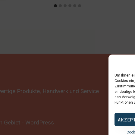
Um Ihnen ei
Cookies ein
Zustimmung 
hwertige Produkte, Handwerk und Service
eindeutige I
das Verweig
Funktionen 
AKZEP
in Gebiet - WordPress
Cooki