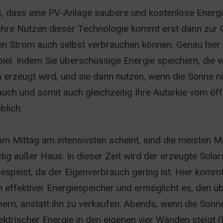
is, dass eine PV-Anlage saubere und kostenlose Energ
ahre Nutzen dieser Technologie kommt erst dann zur 
ten Strom auch selbst verbrauchen können. Genau hie
iel. Indem Sie überschüssige Energie speichern, die
 erzeugt wird, und sie dann nutzen, wenn die Sonne ni
auch und somit auch gleichzeitig Ihre Autarkie vom öff
blich.
m Mittag am intensivsten scheint, sind die meisten M
tig außer Haus. In dieser Zeit wird der erzeugte Solar
gespeist, da der Eigenverbrauch gering ist. Hier kommt 
 ein effektiver Energiespeicher und ermöglicht es, den 
ern, anstatt ihn zu verkaufen. Abends, wenn die Sonn
ektrischer Energie in den eigenen vier Wänden steigt 