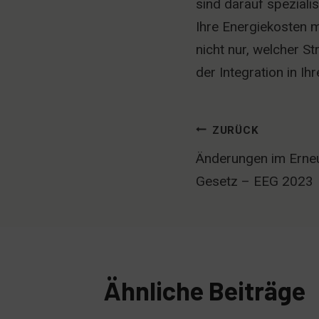
sind darauf spezial
Ihre Energiekosten 
nicht nur, welcher S
der Integration in I
Beitrags-
ZURÜCK
Änderungen im Erne
Navigation
Gesetz – EEG 2023
Ähnliche Beiträge